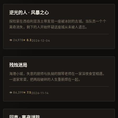
韩剧
逆光的人 · 风暴之心
探险家在西伯利亚冻土带发现一座被冰封的古城。当队员一个个
离奇消失，剩下的人开始怀疑这座城从未被人遗忘。
👁
26,978
⭐
8.3
2026-12-04
108分钟
韩剧
残烛迷局
海港小城，失意的厨师与执拗的钢琴老师在一家深夜食堂相遇。
一道家常菜，把两段破碎的人生重新焊在一起。
👁
86,399
⭐
7.5
2026-11-14
124分钟
独播
回声 · 寒夜谜踪