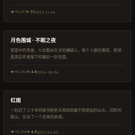
👁
95,677
⭐
7.1
2023-11-06
161分钟
院线
月色围城 · 不眠之夜
密室中的死者，七位看似无关的嫌疑人。每个人都在撒谎，而钥
匙竟在死者留下的最后一封信里。
👁
95,352
⭐
6.5
2024-08-06
167分钟
韩剧
红雨
一封迟了三十年的家书把老兵带回他最不愿提起的山头。沉默的
群山，见证了一个迟来的承诺。
👁
95,345
⭐
6.3
2021-04-03