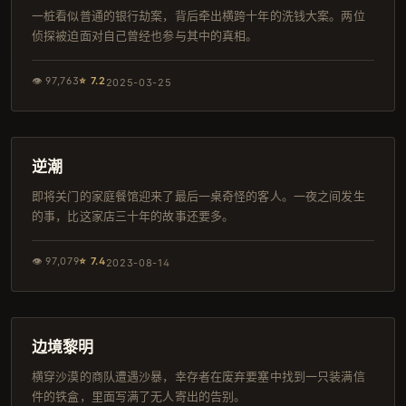
一桩看似普通的银行劫案，背后牵出横跨十年的洗钱大案。两位
侦探被迫面对自己曾经也参与其中的真相。
👁
97,763
⭐
7.2
2025-03-25
88分钟
韩剧
逆潮
即将关门的家庭餐馆迎来了最后一桌奇怪的客人。一夜之间发生
的事，比这家店三十年的故事还要多。
👁
97,079
⭐
7.4
2023-08-14
142分钟
热播
边境黎明
横穿沙漠的商队遭遇沙暴，幸存者在废弃要塞中找到一只装满信
件的铁盒，里面写满了无人寄出的告别。