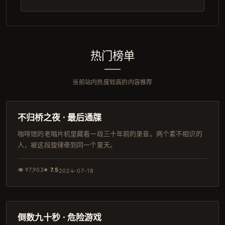
热门榜单
当前站内热度较高的内容推荐
127分钟
IMAX
不归桥之夜 · 最后通牒
咖啡馆的老唱片机里藏着一段三十年前的录音。两个素不相识的
人，被这段旋律牵到同一个夏天。
👁
97,903
⭐
7.5
2024-07-18
115分钟
连载中
倒数九十秒 · 危险游戏