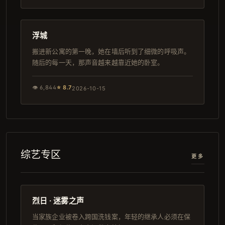
108分钟
完结
浮城
搬进新公寓的第一晚，她在墙后听到了细微的呼吸声。
随后的每一天，那声音越来越靠近她的卧室。
👁
6,844
⭐
8.7
2026-10-15
综艺专区
更多
134分钟
4K
烈日 · 迷雾之声
当家族企业被卷入跨国洗钱案，年轻的继承人必须在保