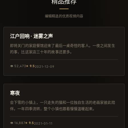
精品推荐
编辑精选的优质视频内容
110分钟
导演剪辑版
江户回响 · 迷雾之声
即将关门的家庭餐馆迎来了最后一桌奇怪的客人。一夜之间发生
的事，比这家店三十年的故事还要多。
👁
52,473
⭐
9.5
2021-12-09
118分钟
日本
寒夜
会下雪的小镇上，一只走失的猫和一位独自生活的老画家彼此陪
伴。一年四季流转，整个小镇也跟着慢慢温暖起来。
👁
16,887
⭐
9.5
2021-01-11