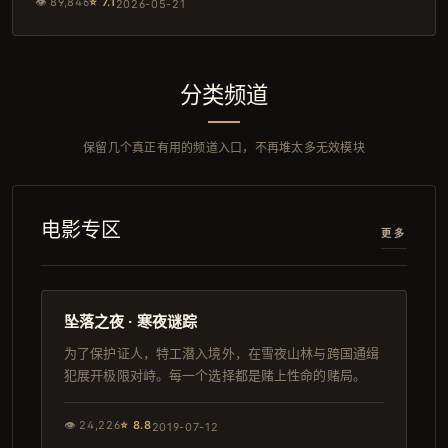
👁
89,846
⭐
7.1
2026-05-21
分类频道
保留几个真正有用的频道入口，不再堆太多无效模块
电影专区
更多
91分钟
韩剧
坠落之夜 · 寒夜谜踪
为了保护证人，特工潜入境外，在雪夜山林与跨国通缉
犯展开极限对峙。每一个选择都是赌上性命的赌局。
👁
24,226
⭐
8.8
2019-07-12