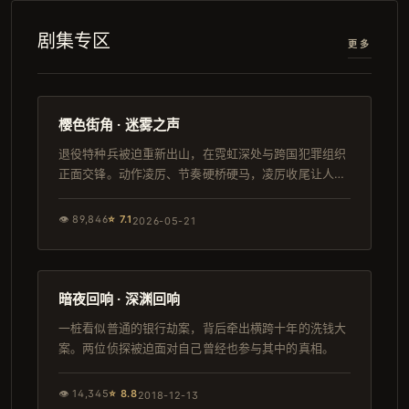
剧集专区
更多
124分钟
连载中
樱色街角 · 迷雾之声
退役特种兵被迫重新出山，在霓虹深处与跨国犯罪组织
正面交锋。动作凌厉、节奏硬桥硬马，凌厉收尾让人屏
息。
👁
89,846
⭐
7.1
2026-05-21
92分钟
IMAX
暗夜回响 · 深渊回响
一桩看似普通的银行劫案，背后牵出横跨十年的洗钱大
案。两位侦探被迫面对自己曾经也参与其中的真相。
👁
14,345
⭐
8.8
2018-12-13