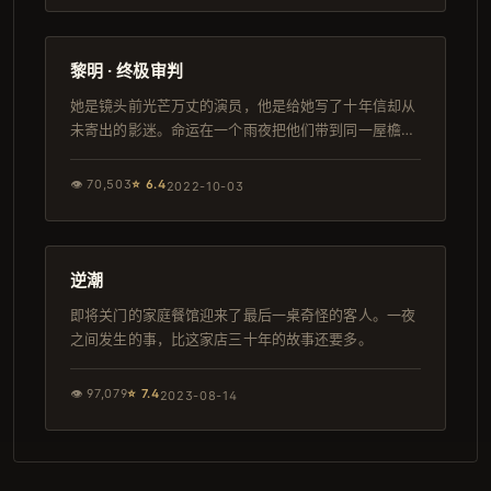
97分钟
热播
黎明 · 终极审判
她是镜头前光芒万丈的演员，他是给她写了十年信却从
未寄出的影迷。命运在一个雨夜把他们带到同一屋檐
下。
👁
70,503
⭐
6.4
2022-10-03
88分钟
韩剧
逆潮
即将关门的家庭餐馆迎来了最后一桌奇怪的客人。一夜
之间发生的事，比这家店三十年的故事还要多。
👁
97,079
⭐
7.4
2023-08-14