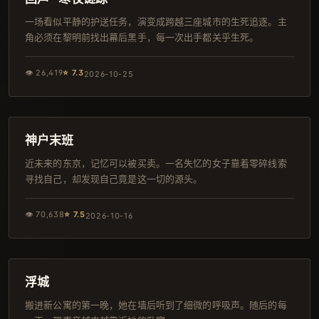
一场看似平静的护送任务，演变成跨越三座城市的生死追逐。主
角必须在黎明前找出幕后黑手，每一次出手都关乎生死。
👁
26,419
⭐
7.3
2026-10-25
125分钟
日本
神户末班
近未来的东京，记忆可以被买卖。一名失忆的女子靠着零碎线索
寻找自己，却发现自己竟是这一切的源头。
👁
70,638
⭐
7.5
2026-10-16
108分钟
完结
浮城
搬进新公寓的第一晚，她在墙后听到了细微的呼吸声。随后的每