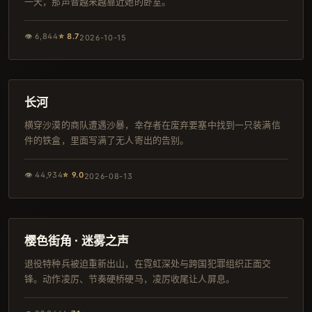
一天，那声音越来越靠近她的卧室。
👁
6,844
⭐
8.7
2026-10-15
94分钟
杜比
长河
横穿沙漠的商队遭遇沙暴，幸存者在废弃要塞中找到一只装满信
件的铁盒，里面写满了无人寄出的告别。
👁
44,934
⭐
9.0
2026-08-13
124分钟
连载中
樱色街角 · 迷雾之声
退役特种兵被迫重新出山，在霓虹深处与跨国犯罪组织正面交
锋。动作凌厉、节奏硬桥硬马，凌厉收尾让人屏息。