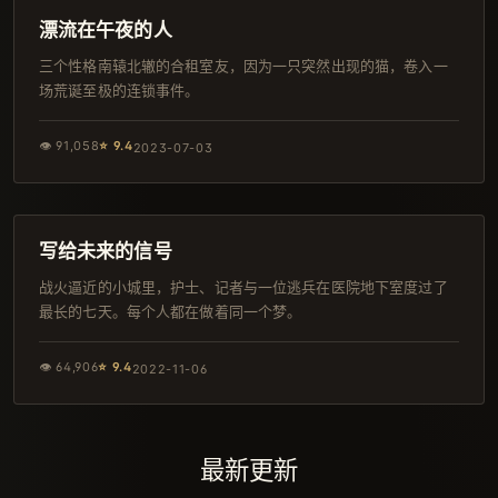
高分
漂流在午夜的人
三个性格南辕北辙的合租室友，因为一只突然出现的猫，卷入一
场荒诞至极的连锁事件。
👁
91,058
⭐
9.4
2023-07-03
148分钟
热播
写给未来的信号
战火逼近的小城里，护士、记者与一位逃兵在医院地下室度过了
最长的七天。每个人都在做着同一个梦。
👁
64,906
⭐
9.4
2022-11-06
最新更新