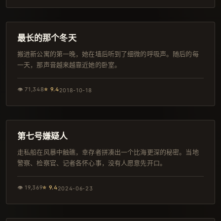
88分钟
韩剧
最长的那个冬天
搬进新公寓的第一晚，她在墙后听到了细微的呼吸声。随后的每
一天，那声音越来越靠近她的卧室。
👁
71,348
⭐
9.4
2018-10-18
103分钟
韩剧
第七号嫌疑人
走私船在风暴中触礁，幸存者拼凑出一个比海更深的秘密。当地
警察、检察官、记者各怀心事，没有人愿意先开口。
👁
19,369
⭐
9.4
2024-06-23
140分钟