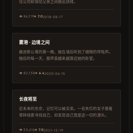
住公司和保住父亲之间做出抉择。
👁
86,119
⭐
7.0
2018-08-17
137分钟
院线
雾港 · 边境之间
搬进新公寓的第一晚，她在墙后听到了细微的呼吸声。
随后的每一天，那声音越来越靠近她的卧室。
👁
82,138
⭐
6.4
2020-06-15
146分钟
日本
长夜将至
近未来的东京，记忆可以被买卖。一名失忆的女子靠着
零碎线索寻找自己，却发现自己竟是这一切的源头。
👁
53,616
⭐
7.0
2021-12-19