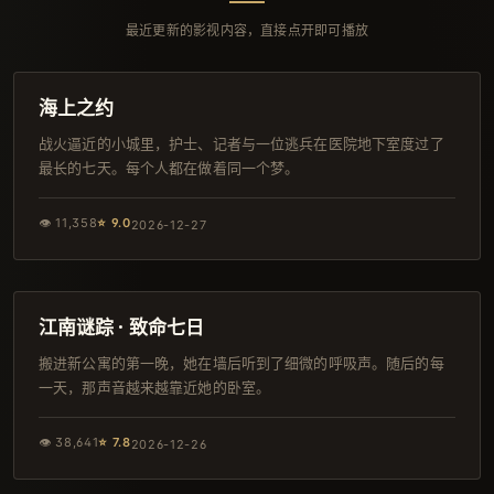
最近更新的影视内容，直接点开即可播放
162分钟
高分
海上之约
战火逼近的小城里，护士、记者与一位逃兵在医院地下室度过了
最长的七天。每个人都在做着同一个梦。
👁
11,358
⭐
9.0
2026-12-27
93分钟
杜比
江南谜踪 · 致命七日
搬进新公寓的第一晚，她在墙后听到了细微的呼吸声。随后的每
一天，那声音越来越靠近她的卧室。
👁
38,641
⭐
7.8
2026-12-26
88分钟